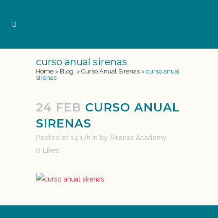
curso anual sirenas
Home
>
Blog
>
Curso Anual Sirenas
>
curso anual
sirenas
24 FEB
CURSO ANUAL
SIRENAS
Posted at 14:17h
in
by
Sirenas Academy
0
Likes