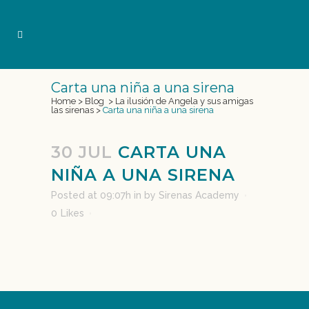
Carta una niña a una sirena
Home
>
Blog
>
La ilusión de Angela y sus amigas
las sirenas
>
Carta una niña a una sirena
30 JUL
CARTA UNA
NIÑA A UNA SIRENA
Posted at 09:07h
in
by
Sirenas Academy
0
Likes