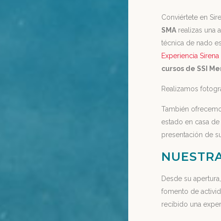
Conviértete en Sire
SMA
realizas una 
técnica de nado es
Experiencia Sirena 
cursos de SSI M
Realizamos fotogra
También ofrecemos 
estado en casa de
presentación de s
NUESTRA
Desde su apertura,
fomento de activid
recibido una expe