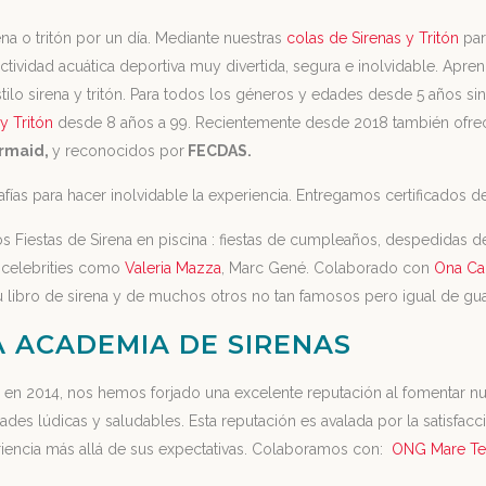
na o tritón por un día.
Mediante nuestras
colas de Sirenas y Tritón
par
actividad acuática deportiva muy divertida, segura e inolvidable. Apr
tilo sirena y tritón. Para todos los géneros y edades desde 5 años si
y Tritón
desde 8 años a 99. Recientemente desde 2018 también ofr
ermaid,
y reconocidos por
FECDAS.
fías para hacer inolvidable la experiencia.
Entregamos certificados de
Fiestas de Sirena en piscina : fiestas de cumpleaños, despedidas de 
 celebrities como
Valeria Mazza
, Marc Gené. Colaborado con
Ona Ca
u libro de sirena y de muchos otros no tan famosos pero igual de gu
 ACADEMIA DE SIRENAS
 en 2014, nos hemos forjado una excelente reputación al fomentar nu
ades lúdicas y saludables. Esta reputación es avalada por la satisfac
riencia más allá de sus expectativas. Colaboramos con:
ONG Mare Ter