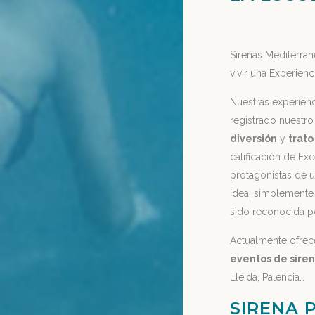
Sirenas Mediterra
vivir una Experien
Nuestras experienc
registrado nuestr
diversión
y
trato
calificación de Ex
protagonistas de u
idea, simplemente 
sido reconocida p
Actualmente ofre
eventos de sire
Lleida, Palencia…
SIRENA 