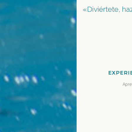
«Diviértete, h
EXPERI
Apre