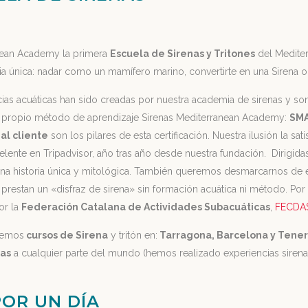
nean Academy la primera
Escuela de Sirenas y Tritones
del Mediter
cia única: nadar como un mamífero marino, convertirte en una Sirena o 
ias acuáticas han sido creadas por nuestra academia de sirenas y son
o propio método de aprendizaje Sirenas Mediterranean Academy:
SM
 al cliente
son los pilares de esta certificación. Nuestra ilusión la sat
celente en Tripadvisor, año tras año desde nuestra fundación. Dirigida
na historia única y mitológica. También queremos desmarcarnos de e
prestan un «disfraz de sirena» sin formación acuática ni método. Por 
or la
Federación Catalana de Actividades Subacuáticas
,
FECDA
cemos
cursos de Sirena
y tritón en:
Tarragona, Barcelona y Tener
nas
a cualquier parte del mundo (hemos realizado experiencias sirenas
POR UN DÍA