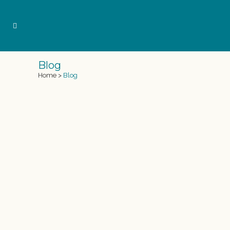
Blog
Home
>
Blog
ONA CARBONELL NADA CON
NUESTRA COLA DE SIRENA
[vc_row row_type="row"
use_row_as_full_screen_section="no"
type="full_width" angled_section="no"
text_align="left"
background_image_as_pattern="without_pattern"