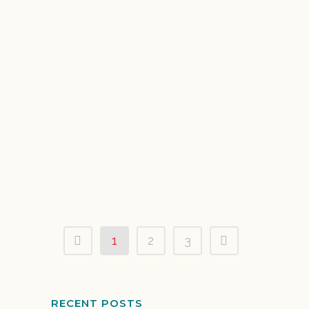
Novedades Sirenas y Tritones!! ?? Este año
Realizaremos el Primer Curso Sirena y Tritón
Anual, en Tarragona. TODOS los SÁBADOS
por la mañana, con muchas sorpresas. Sólo 8
plazas. Reservas e informaciónn en el
634403422. Arrancamos en Octubre! Dirigido
a todos aquellos que han realizado la
Experiencia...
18 septiembre, 2018
1
2
3
RECENT POSTS