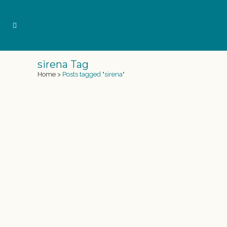
sirena Tag
Home
>
Posts tagged "sirena"
ONA CARBONELL NADA CON
NUESTRA COLA DE SIRENA
[vc_row row_type="row"
use_row_as_full_screen_section="no"
type="full_width" angled_section="no"
text_align="left"
background_image_as_pattern="without_pattern"