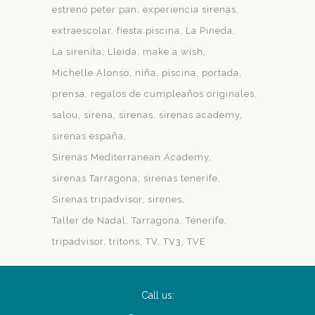
estreno peter pan
experiencia sirenas
extraescolar
fiesta piscina
La Pineda
La sirenita
Lleida
make a wish
Michelle Alonso
niña
piscina
portada
prensa
regalos de cumpleaños originales
salou
sirena
sirenas
sirenas academy
sirenas españa
Sirenas Mediterranean Academy
sirenas Tarragona
sirenas tenerife
Sirenas tripadvisor
sirenes
Taller de Nadal
Tarragona
Tenerife
tripadvisor
tritons
TV
TV3
TVE
Call us: