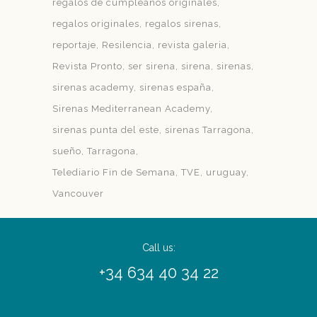
regalos de cumpleaños originales
regalos originales
regalos sirenas
reportaje
Resilencia
revista galeria
Revista Pronto
ser sirena
sirena
sirenas
sirenas academy
sirenas españa
Sirenas Mediterranean Academy
sirenas punta del este
sirenas Tarragona
sueño
Tarragona
Telediario Fin de Semana
TVE
uruguay
Vancouver
Call us:
+34 634 40 34 22