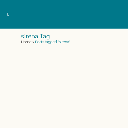
sirena Tag
Home
>
Posts tagged "sirena"
MAKE A WISH, EL SUEÑO DE SER
SIRENA
Tras una dura enfermedad la fundación Make
a Wish preguntó a Emily Hayes de 14 años
cuál era su sueño, y ella lo tuvo muy claro
“Yo quiero convertirme en una Sirena”. Aquí
empieza la transformación a Sirena de esta
niña de Boston, Massachusetts, que...