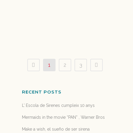
que se emite durante los mediodías 13:25 a
14h, de lunes a viernes. Susana Seuma "Sirena
Suriel" directora de Sirenas Mediterranean
Academy, la Escuela de Sirenas, participa...
07 November, 2018
1
2
3
RECENT POSTS
L’ Escola de Sirenes cumpleix 10 anys
Mermaids in the movie “PAN” , Warner Bros
Make a wish, el sueño de ser sirena