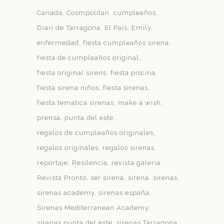
Canada
Cosmpolitan
cumpleaños
Diari de Tarragona
El País
Emily
enfermedad
fiesta cumpleaños sirena
fiesta de cumpleaños original
fiesta original sirens
fiesta piscina
fiesta sirena niños
fiesta sirenas
fiesta tematica sirenas
make a wish
prensa
punta del este
regalos de cumpleaños originales
regalos originales
regalos sirenas
reportaje
Resilencia
revista galeria
Revista Pronto
ser sirena
sirena
sirenas
sirenas academy
sirenas españa
Sirenas Mediterranean Academy
sirenas punta del este
sirenas Tarragona