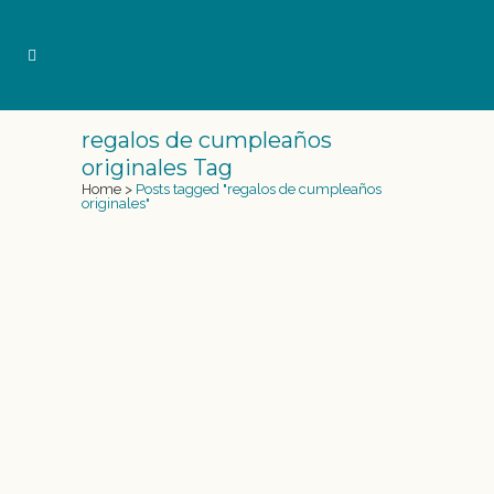
regalos de cumpleaños
originales Tag
Home
>
Posts tagged "regalos de cumpleaños
originales"
REGALOS DE CUMPLEAÑOS
ORIGINALES
¿Buscas ideas de regalos de cumpleaños
originales? Los calcetines de la abuela, la
camisa de la tía, ...
07 September, 2015