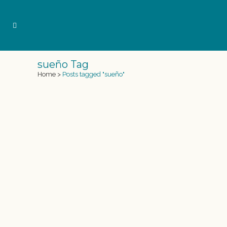
sueño Tag
Home
>
Posts tagged "sueño"
MAKE A WISH, EL SUEÑO DE SER
SIRENA
Tras una dura enfermedad la fundación Make
a Wish preguntó a Emily Hayes de 14 años
cuál era su sueño, y ella lo tuvo muy claro
“Yo quiero convertirme en una Sirena”. Aquí
empieza la transformación a Sirena de esta
niña de Boston, Massachusetts, que...