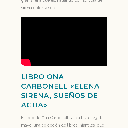
gran sirena que es, nadando con su cola de
sirena color verde.
LIBRO ONA
CARBONELL «ELENA
SIRENA, SUEÑOS DE
AGUA»
El libro de Ona Carbonell sale a luz el 23 de
mayo, una colección de libros infantiles, que