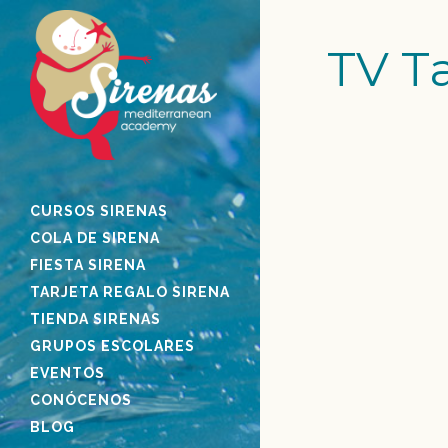
TV T
CURSOS SIRENAS
SIRENAS EN E
COLA DE SIRENA
La Escuela de Siren
FIESTA SIRENA
programa de TV A
TARJETA REGALO SIRENA
Més?". Emitido el 
TIENDA SIRENAS
2018 por Televisi
GRUPOS ESCOLARES
es un espacio de
EVENTOS
emitido desde 200
CONÓCENOS
más...
BLOG