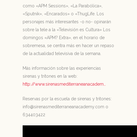
como «APM Sessions», «La Parabólica»,
«Sputnik», «Encarados» o «ThugLife. Los
personajes más interesantes -o no- opinarán
sobre la tele a la «Televisión es Cultura» Los
domingos «APM? Extra», en el horario de
sobremesa, se centra más en hacer un repaso
de la actualidad televisiva de la semana.
Más información sobre las experiencias
sirenas y tritones en la web:
http://www.sirenasmediterraneanacadem…
Reservas por la escuela de sirenas y tritones:
info@sirenasmediterraneanacademy.com o
634403422