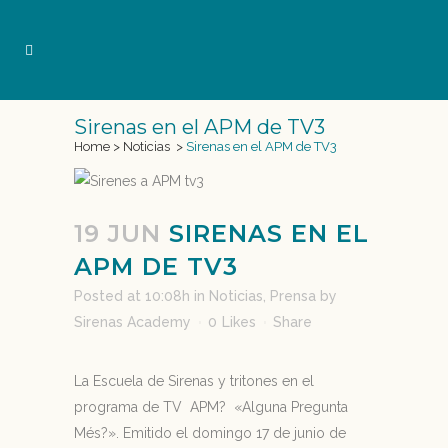
Sirenas en el APM de TV3
Home
>
Noticias
>
Sirenas en el APM de TV3
19 JUN
SIRENAS EN EL
APM DE TV3
Posted at 10:08h
in
Noticias
,
Prensa
by
Sirenas Academy
0
Likes
Share
La Escuela de Sirenas y tritones en el
programa de TV APM? «Alguna Pregunta
Més?». Emitido el domingo 17 de junio de