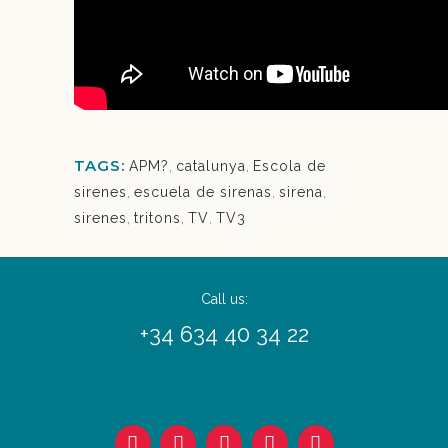
TAGS:
APM?
,
catalunya
,
Escola de
sirenes
,
escuela de sirenas
,
sirena
,
sirenes
,
tritons
,
TV
,
TV3
Call us:
+34 634 40 34 22