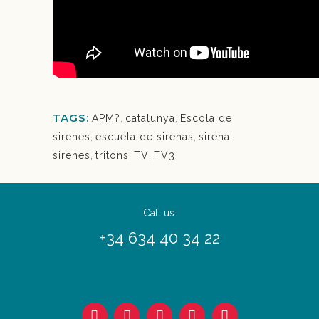
TAGS:
APM?
,
catalunya
,
Escola de
sirenes
,
escuela de sirenas
,
sirena
,
sirenes
,
tritons
,
TV
,
TV3
Call us:
+34 634 40 34 22