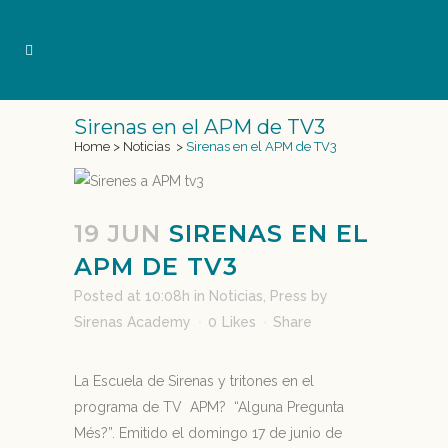
Sirenas en el APM de TV3
Home
>
Noticias
>
Sirenas en el APM de TV3
19 JUN
SIRENAS EN EL
APM DE TV3
Posted at 10:08h
in
Noticias
,
Press
by
Sirenas Academy
0
Likes
Share
La Escuela de Sirenas y tritones en el
programa de TV APM? “Alguna Pregunta
Més?”. Emitido el domingo 17 de junio de