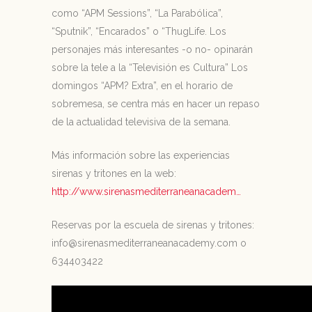
como “APM Sessions”, “La Parabólica”,
“Sputnik”, “Encarados” o “ThugLife. Los
personajes más interesantes -o no- opinarán
sobre la tele a la “Televisión es Cultura” Los
domingos “APM? Extra”, en el horario de
sobremesa, se centra más en hacer un repaso
de la actualidad televisiva de la semana.
Más información sobre las experiencias
sirenas y tritones en la web:
http://www.sirenasmediterraneanacadem…
Reservas por la escuela de sirenas y tritones:
info@sirenasmediterraneanacademy.com o
634403422