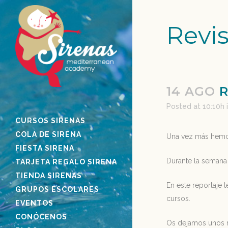
Revis
14 AGO
R
Posted at 10:10h
CURSOS SIRENAS
COLA DE SIRENA
Una vez más hemos
FIESTA SIRENA
Durante la semana 
TARJETA REGALO SIRENA
TIENDA SIRENAS
En este reportaje
GRUPOS ESCOLARES
cursos.
EVENTOS
CONÓCENOS
Os dejamos unos re