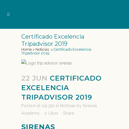
Certificado Excelencia
Tripadvisor 2019
Home
>
Noticias
>
Certificado Excelencia
Tripadvisor 2019
22 JUN
CERTIFICADO
EXCELENCIA
TRIPADVISOR 2019
Posted at 09:35h
in
Noticias
by
Sirenas
Academy
2
Likes
Share
SIRENAS