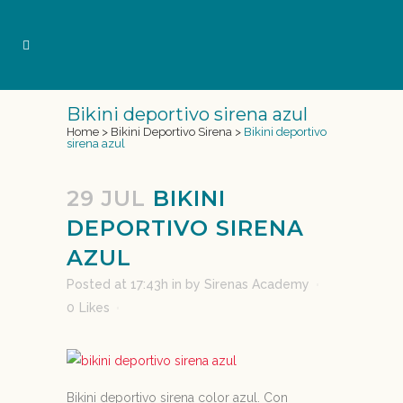
Bikini deportivo sirena azul
Home
>
Bikini Deportivo Sirena
>
Bikini deportivo
sirena azul
29 JUL
BIKINI
DEPORTIVO SIRENA
AZUL
Posted at 17:43h
in
by
Sirenas Academy
0
Likes
Bikini deportivo sirena color azul. Con