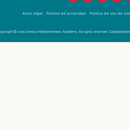
Aviso legal
Política de privacidad
Política de uso de co
opyright © 2015 Sirenas Mediterranean Academy. All rights reserved. Colaboradore