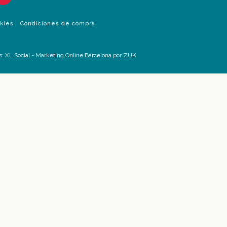
okies
Condiciones de compra
s:
XL Social
-
Marketing Online Barcelona
por ZUK