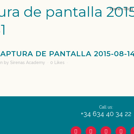
ra de pantalla 2015
Home
>
Blog
31
APTURA DE PANTALLA 2015-08-14 A
in
by
Sirenas Academy
0
Likes
Call us:
+34 634 40 34 22