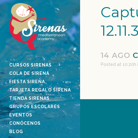
Captu
12.11.
14 AGO
C
Posted at 10:20h
CURSOS SIRENAS
COLA DE SIRENA
FIESTA SIRENA
TARJETA REGALO SIRENA
TIENDA SIRENAS
GRUPOS ESCOLARES
EVENTOS
CONÓCENOS
BLOG