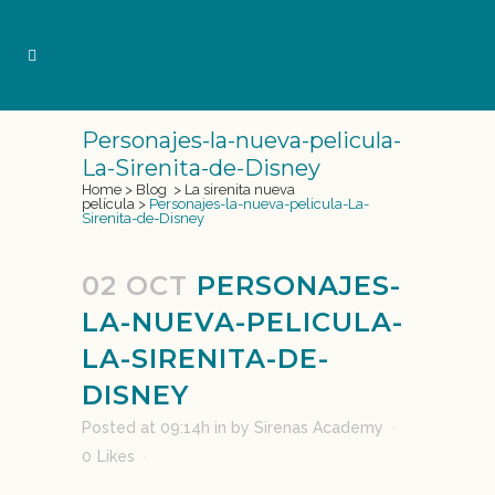
Personajes-la-nueva-pelicula-
La-Sirenita-de-Disney
Home
>
Blog
>
La sirenita nueva
película
>
Personajes-la-nueva-pelicula-La-
Sirenita-de-Disney
02 OCT
PERSONAJES-
LA-NUEVA-PELICULA-
LA-SIRENITA-DE-
DISNEY
Posted at 09:14h
in
by
Sirenas Academy
0
Likes