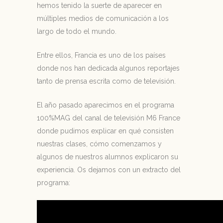
hemos tenido la suerte de aparecer en
múltiples medios de comunicación a los
largo de todo el mundo.
Entre ellos, Francia es uno de los países
donde nos han dedicada algunos reportajes
tanto de prensa escrita como de televisión.
El año pasado aparecimos en el programa
100%MAG del canal de televisión M6 France
donde pudimos explicar en qué consisten
nuestras clases, cómo comenzamos y
algunos de nuestros alumnos explicaron su
experiencia. Os dejamos con un extracto del
programa: