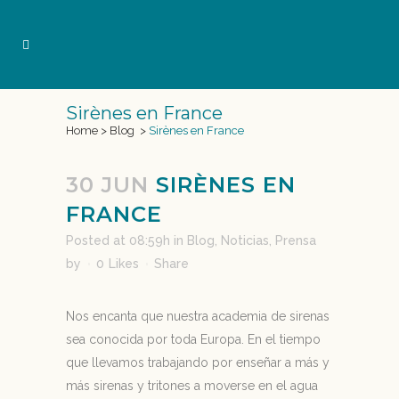
Sirènes en France
Home
>
Blog
>
Sirènes en France
30 JUN
SIRÈNES EN
FRANCE
Posted at 08:59h
in
Blog
,
Noticias
,
Prensa
by
0
Likes
Share
Nos encanta que nuestra academia de sirenas
sea conocida por toda Europa. En el tiempo
que llevamos trabajando por enseñar a más y
más sirenas y tritones a moverse en el agua