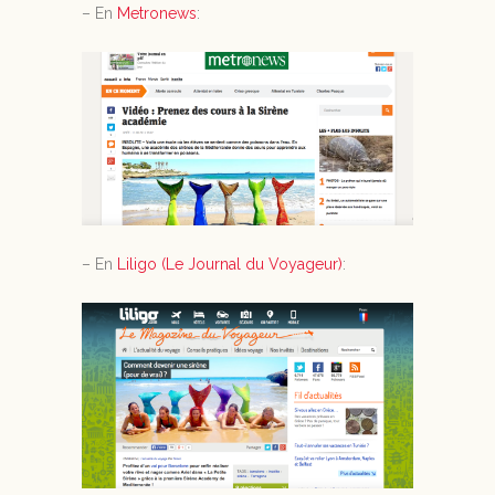
– En
Metronews
:
– En
Liligo (Le Journal du Voyageur)
: