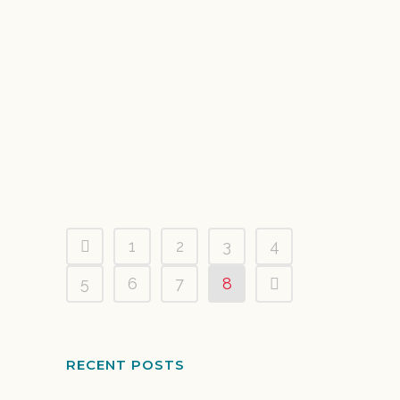
TVE LA1 “TELEDIARIO FIN DE
SEMANA”
Grabación de Sirenas Mediterranean Academy
en TVE 1 para el Telediario Fin de Semana....
31 agost, 2014
1
2
3
4
5
6
7
8
RECENT POSTS