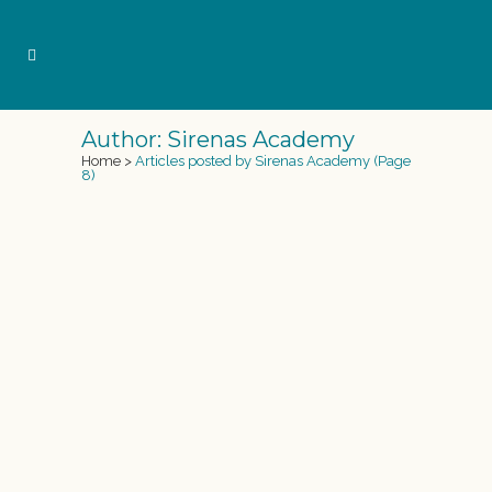
Author: Sirenas Academy
Home
>
Articles posted by Sirenas Academy
(Page
8)
INFORMATIU TV3
El día 7 de Julio (sí, 7 del 7) pudisteis ver un
reportaje en el Informatiu Comarques de TV3
en el que vinieron a hacernos una visita al
Hotel Lauria de Tarragona mientras
realizábamos unos bautizos de sirena y tritón.
En el vídeo podéis ver una...