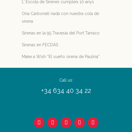
L’ Escola de Sirenes cumpleix 10 anys
Ona Carbonell nada con nuestra cola de
sirena
Sirenas en la 95 Travesía del Port Tarraco
Sirenas en FECDAS
Make a Wish “El sueño sirena de Paulina”
Call us:
+34 634 40 34 22