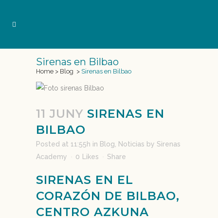
Sirenas en Bilbao
Home
>
Blog
>
Sirenas en Bilbao
11 JUNY
SIRENAS EN
BILBAO
Posted at 11:55h
in
Blog
,
Noticias
by
Sirenas
Academy
0
Likes
Share
SIRENAS EN EL
CORAZÓN DE BILBAO,
CENTRO AZKUNA