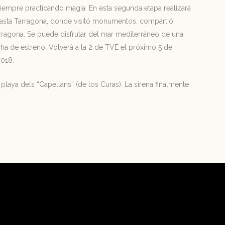
siempre practicando magia. En esta segunda etapa realizará
 hasta Tarragona, donde visitó monumentos, compartió
arragona. Se puede disfrutar del mar mediterráneo de una
ha de estreno. Volverá a la 2 de TVE el próximo 5 de
2018.
playa dels “Capellans” (de los Curas). La sirena finalmente