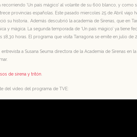
a recorriendo ‘Un país mágico’ al volante de su 600 blanco, y como 
rece provincias españolas. Este pasado miercoles 25 de Abril viajo
ció su historia.. Además descubrió la academia de Sirenas, que en T
nica y mágica. La segunda temporada de ‘Un país mágico’ ya tiene fec
as 18,30 horas. El programa que visita Tarragona se emite en julio de 
 entrevista a Susana Seuma directora de la Academia de Sirenas en la 
mar.
sos de sirena y tritón
.
te del video del programa de TVE: