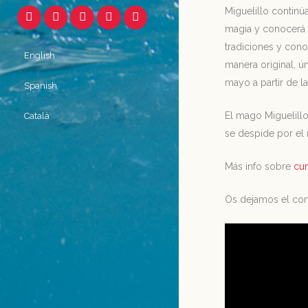
Miguelillo continú
magia y conocerá t
tradiciones y cono
English
manera original, ú
mayo a partir de l
Spanish
El mago Miguelillo
Català
se despide por el 
Más info sobre
cur
Os dejamos el cor