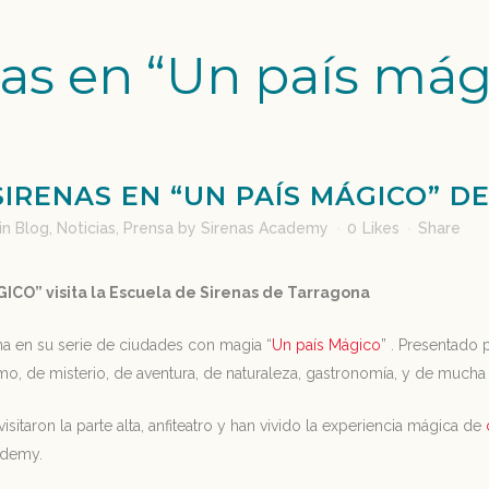
nas en “Un país mág
IRENAS EN “UN PAÍS MÁGICO” DE
in
Blog
,
Noticias
,
Prensa
by
Sirenas Academy
0
Likes
Share
ICO” visita la Escuela de Sirenas de Tarragona
na en su serie de ciudades con magia “
Un país Mágico
” . Presentad
o, de misterio, de aventura, de naturaleza, gastronomía, y de mucha m
isitaron la parte alta, anfiteatro y han vivido la experiencia mágica de
ademy.