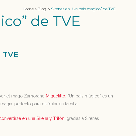
Home
>
Blog
>
Sirenas en “Un país mágico” de TVE
ico” de TVE
 TVE
o por el mago Zamorano
Miguelillo.
“Un país mágico” es un
agia…perfecto para disfrutar en familia.
convertirse en una Sirena y Tritón
, gracias a Sirenas