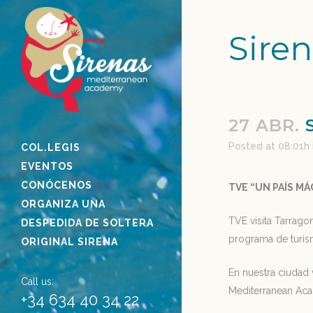
Sire
27 ABR.
S
Posted at 08:01h
COL.LEGIS
EVENTOS
CONÓCENOS
TVE “UN PAÍS MÁG
ORGANIZA UNA
TVE visita Tarrago
DESPEDIDA DE SOLTERA
programa de turism
ORIGINAL SIRENA
En nuestra ciudad v
Call us:
Mediterranean Ac
+34 634 40 34 22