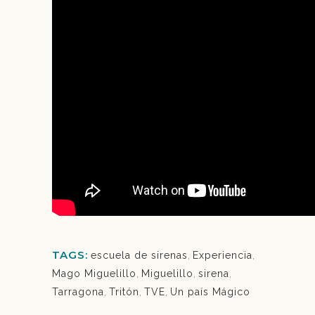
TAGS:
escuela de sirenas
,
Experiencia
,
Mago Miguelillo
,
Miguelillo
,
sirena
,
Tarragona
,
Tritón
,
TVE
,
Un país Mágico