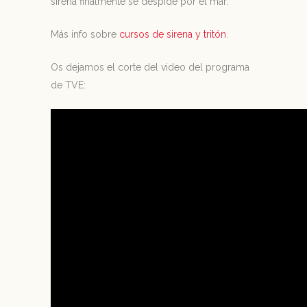
sirena finalmente se despide por el mar.
Más info sobre
cursos de sirena y tritón
.
Os dejamos el corte del video del programa
de TVE: