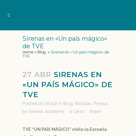
Sirenas en «Un país mágico»
de TVE
Home
>
Blog
>
Sirenas en «Un país mágico» de
TVE
27 ABR
SIRENAS EN
«UN PAÍS MÁGICO» DE
TVE
Posted at 08:01h
in
Blog
,
Noticias
,
Prensa
by
Sirenas Academy
0
Likes
Share
TVE “UN PAÍS MÁGICO” visita la Escuela