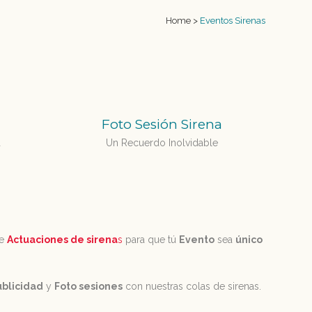
Home
>
Eventos Sirenas
Foto Sesión Sirena
a
Un Recuerdo Inolvidable
de
Actuaciones de sirena
s
para que tú
Evento
sea
único
ublicidad
y
Foto sesiones
con nuestras colas de sirenas.