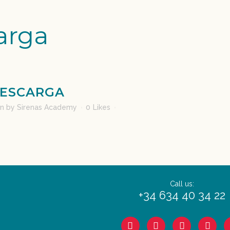
arga
ESCARGA
in
by
Sirenas Academy
0
Likes
Call us:
+34 634 40 34 22