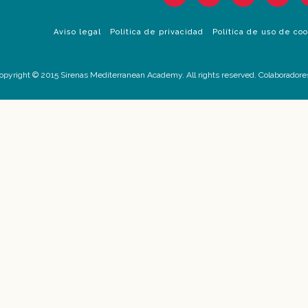
Aviso legal
Política de privacidad
Política de uso de co
opyright © 2015 Sirenas Mediterranean Academy. All rights reserved. Colaboradore