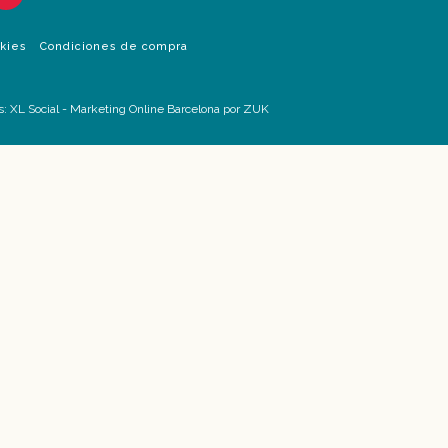
okies
Condiciones de compra
s:
XL Social
-
Marketing Online Barcelona
por ZUK