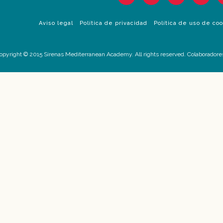
Aviso legal
Política de privacidad
Política de uso de co
opyright © 2015 Sirenas Mediterranean Academy. All rights reserved. Colaboradore