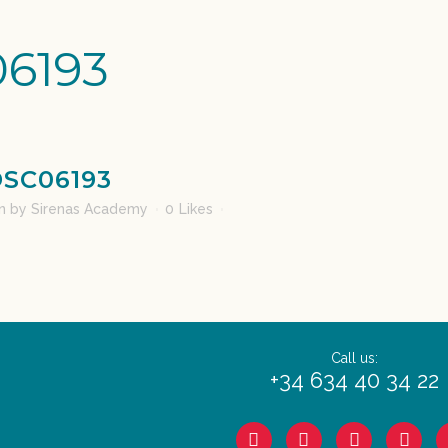
6193
SC06193
in
by
Sirenas Academy
0
Likes
Call us:
+34 634 40 34 22