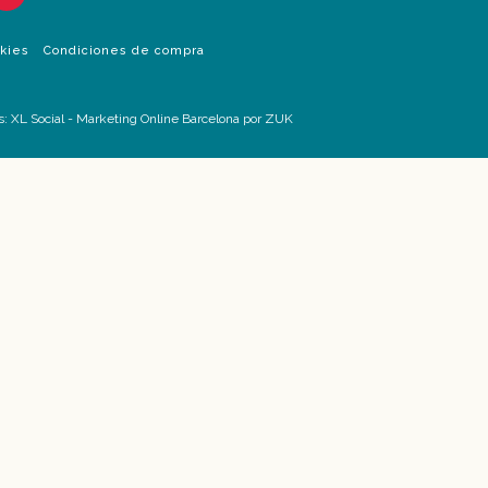
okies
Condiciones de compra
s:
XL Social
-
Marketing Online Barcelona
por ZUK