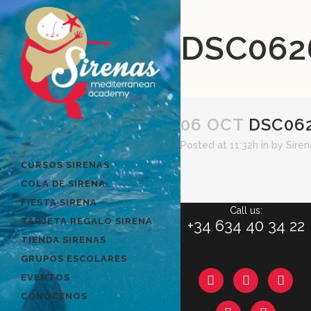
DSC062
06 OCT
DSC06
Posted at 11:32h
in
by
Sire
CURSOS SIRENAS
COLA DE SIRENA
FIESTA SIRENA
Call us:
TARJETA REGALO SIRENA
+34 634 40 34 22
TIENDA SIRENAS
GRUPOS ESCOLARES
EVENTOS
CONÓCENOS