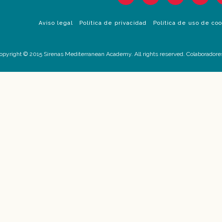
Aviso legal
Política de privacidad
Política de uso de co
opyright © 2015 Sirenas Mediterranean Academy. All rights reserved. Colaboradore