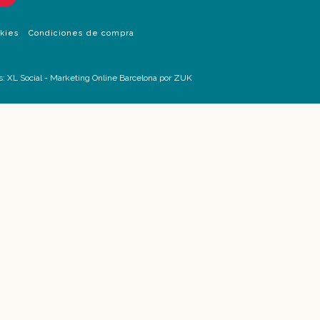
okies
Condiciones de compra
s:
XL Social
-
Marketing Online Barcelona
por ZUK