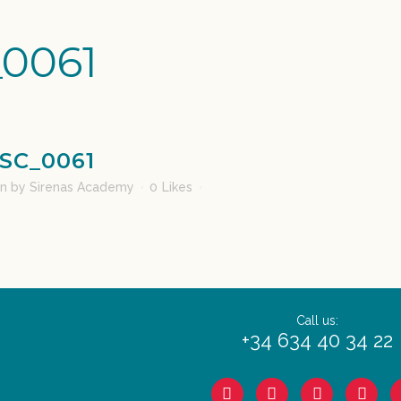
0061
SC_0061
in
by
Sirenas Academy
0
Likes
Call us:
+34 634 40 34 22