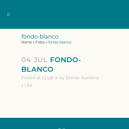
fondo-blanco
Home
>
Fotos
>
fondo-blanco
04 JUL
FONDO-
BLANCO
Posted at 15:59h
in
by
Sirenas Academy
1
Like