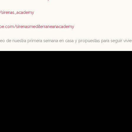
om/sirenas_academy
ube.com/sirenasmediterraneanacademy
eo de nuestra primera semana en casa y propuestas para seguir vivi