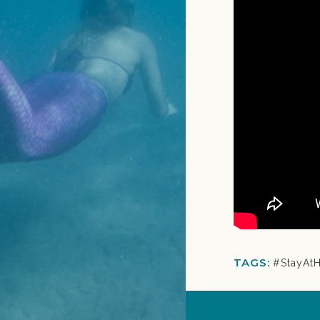
TAGS:
#StayAt