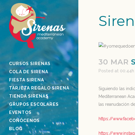
Sire
30 MAR
S
CURSOS SIRENAS
Posted at 00:44h
COLA DE SIRENA
FIESTA SIRENA
TARJETA REGALO SIRENA
Siguiendo las indi
TIENDA SIRENAS
Mediterranean Aca
GRUPOS ESCOLARES
las reanudación de
EVENTOS
https://www.face
CONÓCENOS
BLOG
https://www.inst