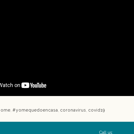
Home
,
#yomequedoencasa
,
coronavirus
,
covid19
Call us: