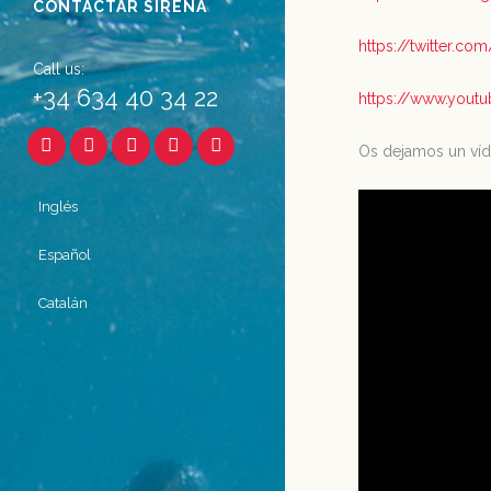
CONTACTAR SIRENA
https://twitter.c
Call us:
+34 634 40 34 22
https://www.yout
Os dejamos un víd
Inglés
Español
Catalán