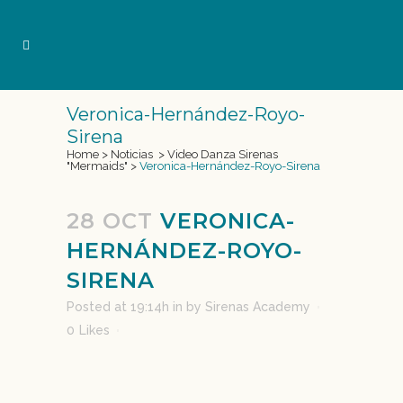
Veronica-Hernández-Royo-
Sirena
Home
>
Noticias
>
Video Danza Sirenas
"Mermaids"
>
Veronica-Hernández-Royo-Sirena
28 OCT
VERONICA-
HERNÁNDEZ-ROYO-
SIRENA
Posted at 19:14h
in
by
Sirenas Academy
0
Likes