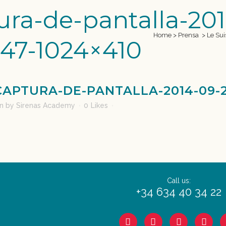
ra-de-pantalla-201
Home
>
Prensa
>
Le Sui
.47-1024×410
APTURA-DE-PANTALLA-2014-09-25
in
by
Sirenas Academy
0
Likes
Call us:
+34 634 40 34 22