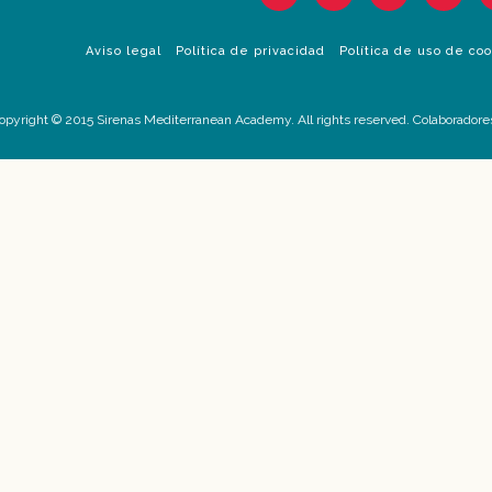
Aviso legal
Política de privacidad
Política de uso de co
opyright © 2015 Sirenas Mediterranean Academy. All rights reserved. Colaboradore