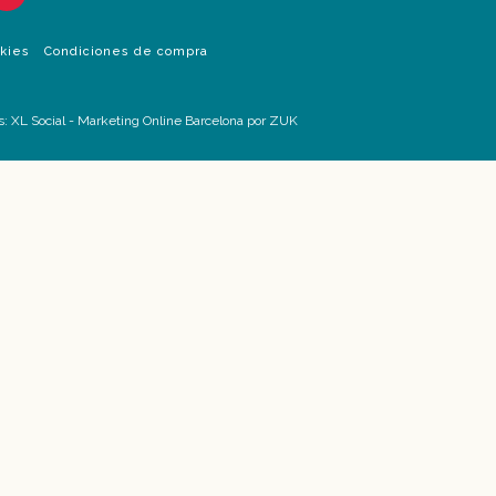
okies
Condiciones de compra
s:
XL Social
-
Marketing Online Barcelona
por ZUK