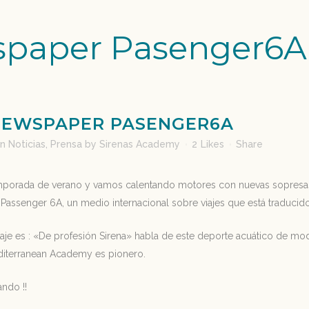
paper Pasenger6A
EWSPAPER PASENGER6A
in
Noticias
,
Prensa
by
Sirenas Academy
2
Likes
Share
emporada de verano y vamos calentando motores con nuevas sopresas o
e
Passenger
6A
, un medio internacional sobre viajes que está traducid
rtaje es : «De profesión Sirena» habla de este deporte acuático de m
iterranean Academy es pionero.
ndo !!