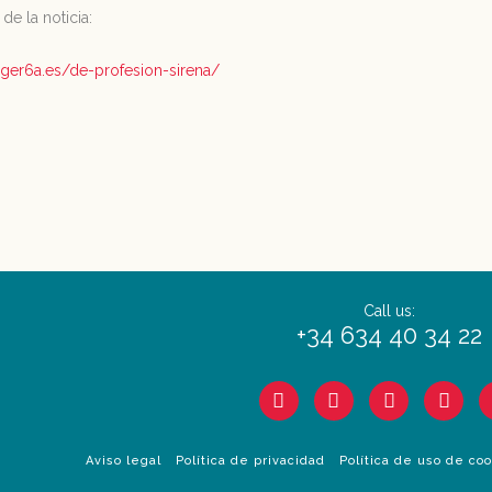
de la noticia:
ger6a.es/de-profesion-sirena/
Call us:
+34 634 40 34 22
Aviso legal
Política de privacidad
Política de uso de co