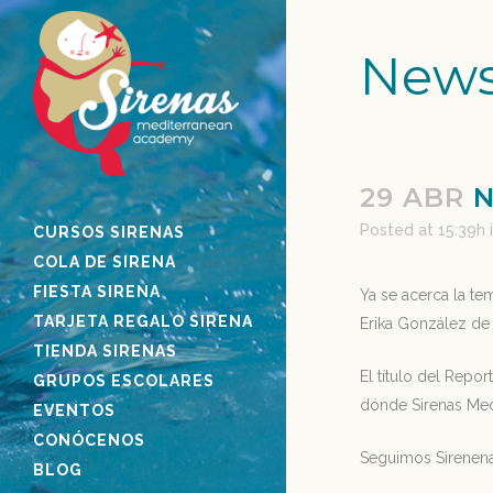
News
29 ABR
N
Posted at 15:39h
CURSOS SIRENAS
COLA DE SIRENA
FIESTA SIRENA
Ya se acerca la t
TARJETA REGALO SIRENA
Erika González d
TIENDA SIRENAS
El título del Repo
GRUPOS ESCOLARES
dónde Sirenas Med
EVENTOS
CONÓCENOS
Seguimos Sirenena
BLOG