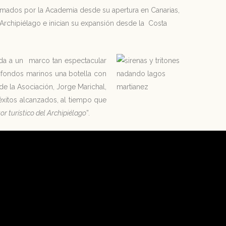
ormados por la Academia desde su apertura en Canarias,
 Archipiélago e inician su expansión desde la Costa
ada a un marco tan espectacular
s fondos marinos una botella con
e la Asociación, Jorge Marichal,
 éxitos alcanzados, al tiempo que
or turístico del Archipiélago
”.