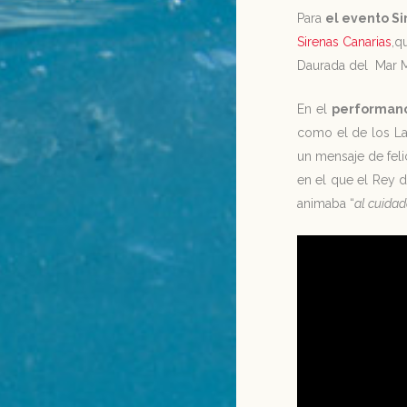
Para
el evento S
Sirenas Canarias
,q
Daurada del Mar M
En el
performan
como el de los Lag
un mensaje de fel
en el que el Rey d
animaba “
al cuidad