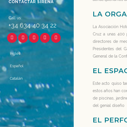
CONTACTAR SIRENA
LA ORGA
Call us:
+34 634 40 34 22
La Asociación Hot
Cruz a unas 400 p
directores de med
Presidentes del G
Inglés
General de la Con
Español
EL ESPA
Catalán
Este acto quiso t
estos años han co
de piscinas, jardi
del genial diseño 
EL PERF