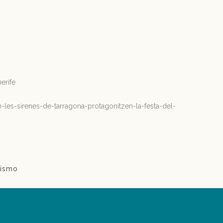
erife
les-sirenes-de-tarragona-protagonitzen-la-festa-del-
rismo