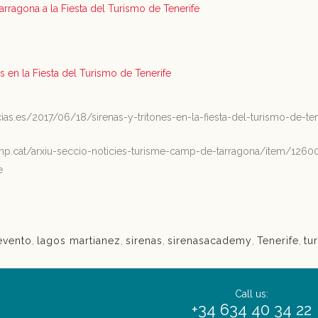
arragona a la Fiesta del Turismo de Tenerife
es en la Fiesta del Turismo de Tenerife
icias.es/2017/06/18/sirenas-y-tritones-en-la-fiesta-del-turismo-de-ten
mp.cat/arxiu-seccio-noticies-turisme-camp-de-tarragona/item/12600-
e
evento
,
lagos martianez
,
sirenas
,
sirenasacademy
,
Tenerife
,
tu
Call us:
+34 634 40 34 22