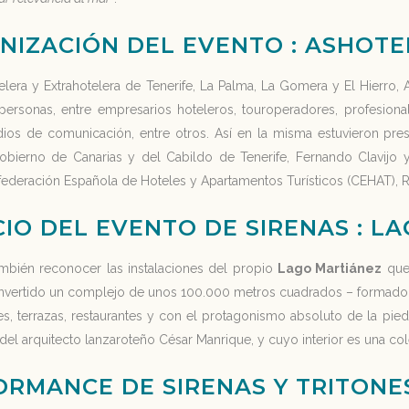
NIZACIÓN DEL EVENTO : ASHOTE
elera y Extrahotelera de Tenerife, La Palma, La Gomera y El Hierro
ersonas, entre empresarios hoteleros, touroperadores, profesionale
ios de comunicación, entre otros. Así en la misma estuvieron pres
obierno de Canarias y del Cabildo de Tenerife, Fernando Clavijo y
federación Española de Hoteles y Apartamentos Turísticos (CEHAT), R
CIO DEL EVENTO DE SIRENAS : L
ambién reconocer las instalaciones del propio
Lago Martiánez
que 
nvertido un complejo de unos 100.000 metros cuadrados – formado po
nes, terrazas, restaurantes y con el protagonismo absoluto de la pie
del arquitecto lanzaroteño César Manrique, y cuyo interior es una col
ORMANCE DE SIRENAS Y TRITONE