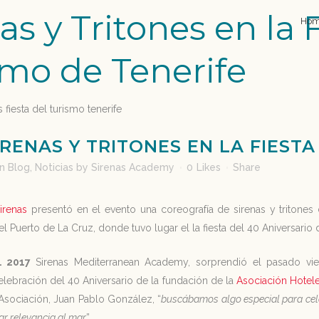
as y Tritones en la 
Ho
smo de Tenerife
RENAS Y TRITONES EN LA FIESTA
in
Blog
,
Noticias
by
Sirenas Academy
0
Likes
Share
irenas
presentó en el evento una coreografía de sirenas y tritones
l Puerto de La Cruz, donde tuvo lugar el la fiesta del 40 Aniversari
. 2017
Sirenas Mediterranean Academy, sorprendió el pasado vie
elebración del 40 Aniversario de la fundación de la
Asociación Hotel
Asociación, Juan Pablo González, “
buscábamos algo especial para cele
r relevancia al mar
”.