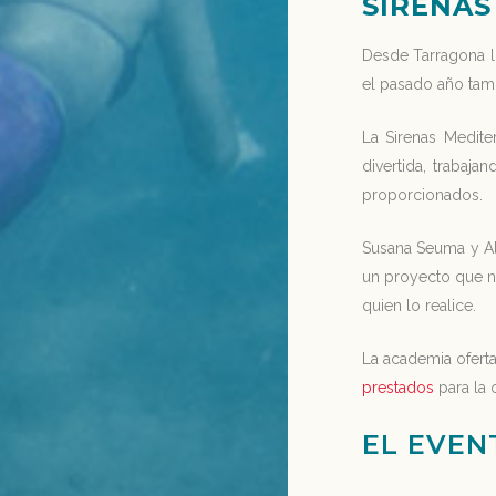
SIRENA
Desde Tarragona ll
el pasado año tamb
La Sirenas Medit
divertida, trabaja
proporcionados.
Susana Seuma y Al
un proyecto que no
quien lo realice.
La academia ofert
prestados
para la 
EL EVEN