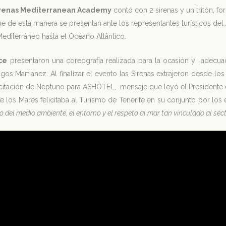
irenas Mediterranean Academy
contó con 2 sirenas y un tritón, f
ue de esta manera se presentan ante los representantes turísticos del
editerráneo hasta el Océano Atlántico.
ce
presentaron una coreografía realizada para la ocasión y adecu
os Martianez. Al finalizar el evento las Sirenas extrajeron desde lo
icitación de Neptuno para ASHOTEL, mensaje que leyó el Presidente d
e los Mares felicitaba al Turismo de Tenerife en su conjunto por los
o del medio ambiente, el entorno y el respeto al mar tan vinculado al sect