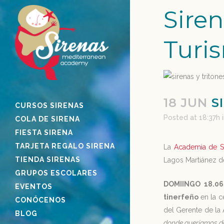
Siren
Turi
18 JUN
SI
CURSOS SIRENAS
Posted at 18:37h
COLA DE SIRENA
FIESTA SIRENA
TARJETA REGALO SIRENA
La
Academia de S
TIENDA SIRENAS
Lagos Martiánez de
GRUPOS ESCOLARES
DOMIINGO 18.06
EVENTOS
tinerfeño
en la c
CONÓCENOS
del Gerente de la 
BLOG
donde queríamos da