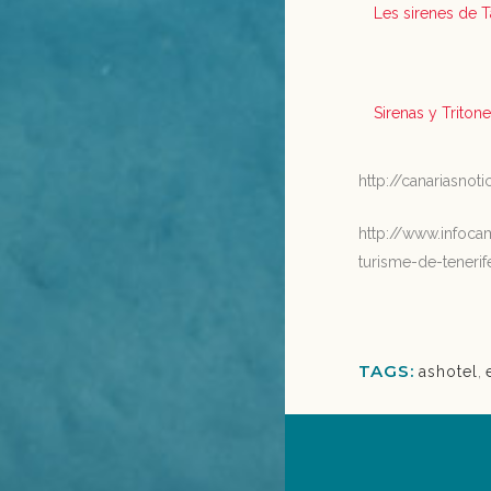
Les sirenes de T
Sirenas y Triton
http://canariasnot
http://www.infoca
turisme-de-tenerif
TAGS:
ashotel
,