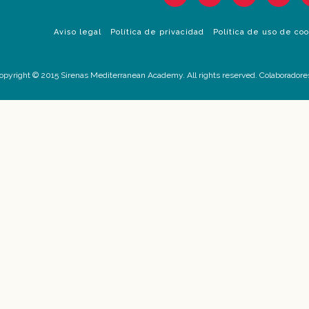
Aviso legal
Política de privacidad
Política de uso de co
opyright © 2015 Sirenas Mediterranean Academy. All rights reserved. Colaboradore