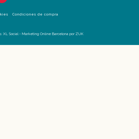
okies
Condiciones de compra
s:
XL Social
-
Marketing Online Barcelona
por ZUK