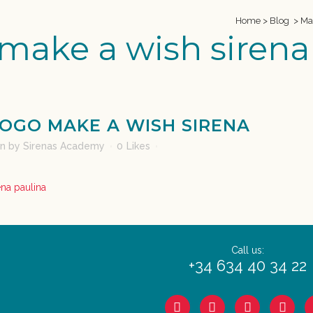
Home
>
Blog
>
Ma
 make a wish sirena
OGO MAKE A WISH SIRENA
in
by
Sirenas Academy
0
Likes
Call us:
+34 634 40 34 22