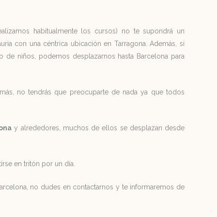
ealizamos habitualmente los cursos) no te supondrá un
auria con una céntrica ubicación en Tarragona. Además, si
rupo de niños, podemos desplazarnos hasta Barcelona para
demás, no tendrás que preocuparte de nada ya que todos
lona
y alrededores, muchos de ellos se desplazan desde
rse en tritón por un día.
e Barcelona, no dudes en contactarnos y te informaremos de