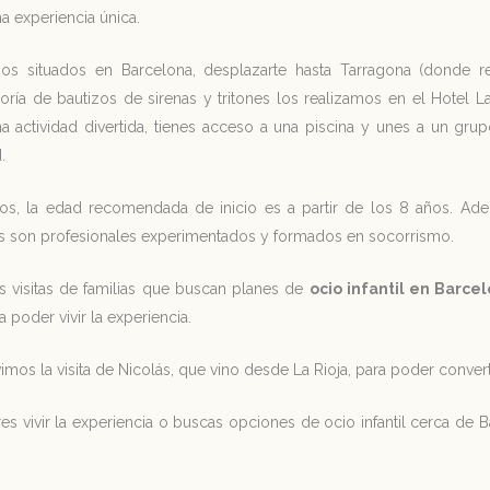
na experiencia única.
s situados en Barcelona, desplazarte hasta Tarragona (donde r
ría de bautizos de sirenas y tritones los realizamos en el Hotel L
una actividad divertida, tienes acceso a una piscina y unes a un g
.
ños, la edad recomendada de inicio es a partir de los 8 años. A
s son profesionales experimentados y formados en socorrismo.
 visitas de familias que buscan planes de
ocio infantil en Barce
 poder vivir la experiencia.
mos la visita de Nicolás, que vino desde La Rioja, para poder converti
res vivir la experiencia o buscas opciones de ocio infantil cerca d