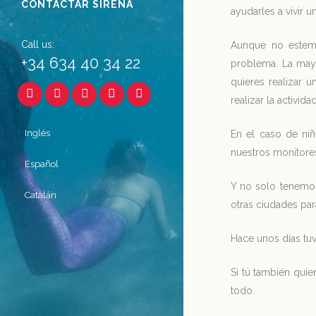
CONTACTAR SIRENA
ayudarles a vivir u
Call us:
Aunque no estemo
+34 634 40 34 22
problema. La mayo
quieres realizar 
realizar la actividad
Inglés
En el caso de ni
nuestros monitore
Español
Y no solo tenemos
Catalán
otras ciudades para
Hace unos días tuvi
Si tú también quie
todo.