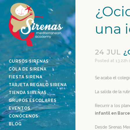
¿Oci
una 
24 JUL
¿
Posted at 13:22h
CURSOS SIRENAS
COLA DE SIRENA
FIESTA SIRENA
Se acaba el coleg
TARJETA REGALO SIRENA
La salida de la ru
TIENDA SIRENAS
GRUPOS ESCOLARES
Recurrir a los pla
EVENTOS
infantil en Barc
CONÓCENOS
BLOG
Desde Sirenas Med