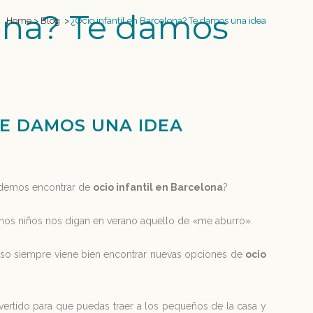
lona? Te damos
Home
>
Blog
>
¿Ocio infantil en Barcelona? Te damos una idea
TE DAMOS UNA IDEA
podemos encontrar de
ocio infantil en Barcelona
?
muchos niños nos digan en verano aquello de «me aburro».
or eso siempre viene bien encontrar nuevas opciones de
ocio
ertido para que puedas traer a los pequeños de la casa y