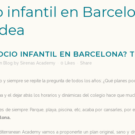
o infantil en Barce
idea
OCIO INFANTIL EN BARCELONA? 
in
Blog
by
Sirenas Academy
0
Likes
Share
io y siempre se repite la pregunta de todos los años: ¿Qué planes 
tina y el dejar atrás los horarios y dinámicas del colegio hace que 
nes de siempre: Parque, playa, piscina, etc, acaba por cansarles, p
elona.
iterranean Academy vamos a proponerte un plan original, sano y div