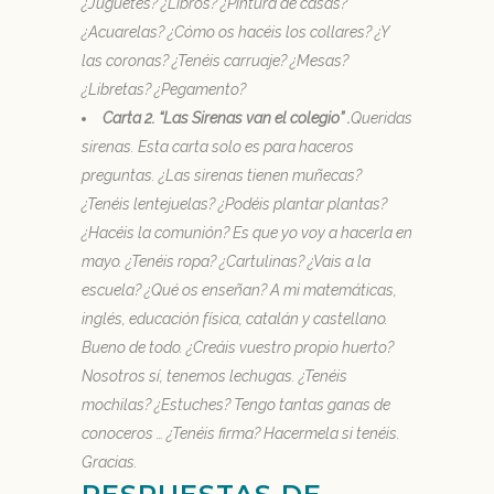
¿Juguetes? ¿Libros? ¿Pintura de casas?
¿Acuarelas? ¿Cómo os hacéis los collares? ¿Y
las coronas? ¿Tenéis carruaje? ¿Mesas?
¿Libretas? ¿Pegamento?
Carta 2. “Las Sirenas van el colegio” .
Queridas
sirenas. Esta carta solo es para haceros
preguntas. ¿Las sirenas tienen muñecas?
¿Tenéis lentejuelas? ¿Podéis plantar plantas?
¿Hacéis la comunión? Es que yo voy a hacerla en
mayo. ¿Tenéis ropa? ¿Cartulinas? ¿Vais a la
escuela? ¿Qué os enseñan? A mi matemáticas,
inglés, educación física, catalán y castellano.
Bueno de todo. ¿Creáis vuestro propio huerto?
Nosotros sí, tenemos lechugas. ¿Tenéis
mochilas? ¿Estuches? Tengo tantas ganas de
conoceros …
¿Tenéis firma? Hacermela si tenéis.
Gracias.