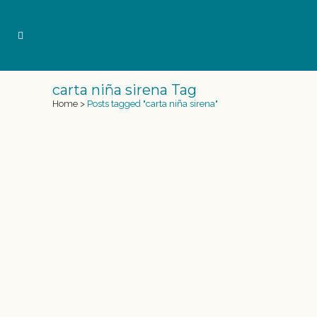
carta niña sirena Tag
Home
>
Posts tagged "carta niña sirena"
CARTA DE UNA NIÑA A UNA SIRENA
Carta de una niña a sus amigas las Sirenas
Estas son las cartas que escribió la niña
Ángela a sus amigas las sirenas. No sé si se
podrán leer muy bien escaneadas pero os las
escribimos para que no perdáis detalle de las
preguntas de una...