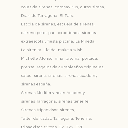
colas de sirenas
coronavirus
curso sirena
Diari de Tarragona
El País
Escola de sirenes
escuela de sirenas
estreno peter pan
experiencia sirenas
extraescolar
fiesta piscina
La Pineda
La sirenita
Lleida
make a wish
Michelle Alonso
niña
piscina
portada
prensa
regalos de cumpleaños originales
salou
sirena
sirenas
sirenas academy
sirenas españa
Sirenas Mediterranean Academy
sirenas Tarragona
sirenas tenerife
Sirenas tripadvisor
sirenes
Taller de Nadal
Tarragona
Tenerife
tripadvisor
tritons
TV
TV3
TVE