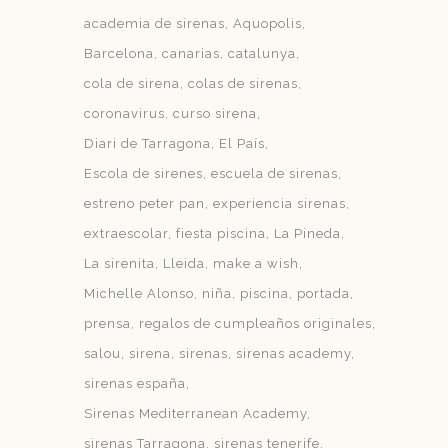
academia de sirenas
Aquopolis
Barcelona
canarias
catalunya
cola de sirena
colas de sirenas
coronavirus
curso sirena
Diari de Tarragona
El País
Escola de sirenes
escuela de sirenas
estreno peter pan
experiencia sirenas
extraescolar
fiesta piscina
La Pineda
La sirenita
Lleida
make a wish
Michelle Alonso
niña
piscina
portada
prensa
regalos de cumpleaños originales
salou
sirena
sirenas
sirenas academy
sirenas españa
Sirenas Mediterranean Academy
sirenas Tarragona
sirenas tenerife