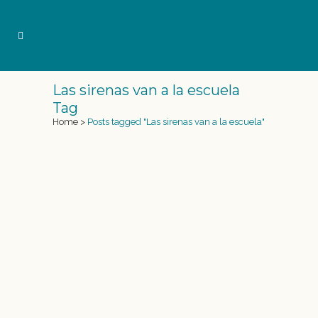
Las sirenas van a la escuela
Tag
Home
>
Posts tagged "Las sirenas van a la escuela"
CARTA DE UNA NIÑA A UNA SIRENA
Carta de una niña a sus amigas las Sirenas
Estas son las cartas que escribió la niña
Ángela a sus amigas las sirenas. No sé si se
podrán leer muy bien escaneadas pero os las
escribimos para que no perdáis detalle de las
preguntas de una...