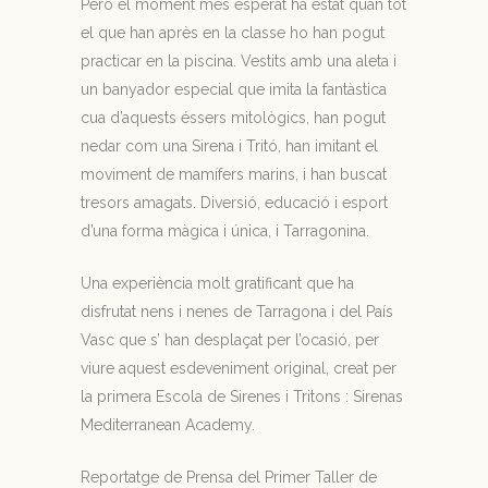
Però el moment més esperat ha estat quan tot
el que han après en la classe ho han pogut
practicar en la piscina. Vestits amb una aleta i
un banyador especial que imita la fantàstica
cua d’aquests éssers mitològics, han pogut
nedar com una Sirena i Tritó, han imitant el
moviment de mamífers marins, i han buscat
tresors amagats. Diversió, educació i esport
d’una forma màgica i única, i Tarragonina.
Una experiència molt gratificant que ha
disfrutat nens i nenes de Tarragona i del País
Vasc que s’ han desplaçat per l’ocasió, per
viure aquest esdeveniment original, creat per
la primera Escola de Sirenes i Tritons : Sirenas
Mediterranean Academy.
Reportatge de Prensa del Primer Taller de