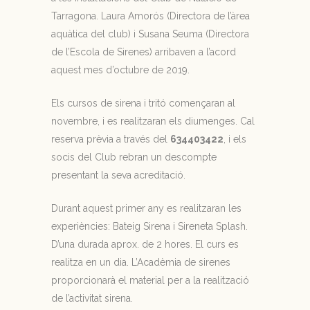
Tarragona. Laura Amorós (Directora de l’àrea
aquàtica del club) i Susana Seuma (Directora
de l’Escola de Sirenes) arribaven a l’acord
aquest mes d’octubre de 2019.
Els cursos de sirena i tritó començaran al
novembre, i es realitzaran els diumenges. Cal
reserva prèvia a través del
634403422
, i els
socis del Club rebran un descompte
presentant la seva acreditació.
Durant aquest primer any es realitzaran les
experiències: Bateig Sirena i Sireneta Splash.
D’una durada aprox. de 2 hores. El curs es
realitza en un dia. L’Acadèmia de sirenes
proporcionarà el material per a la realització
de l’activitat sirena.