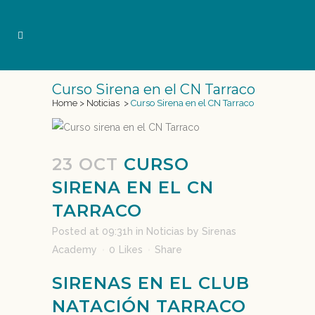
Curso Sirena en el CN Tarraco
Home
>
Noticias
>
Curso Sirena en el CN Tarraco
23 OCT
CURSO
SIRENA EN EL CN
TARRACO
Posted at 09:31h
in
Noticias
by
Sirenas
Academy
0
Likes
Share
SIRENAS EN EL CLUB
NATACIÓN TARRACO