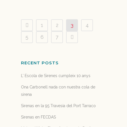
09 agosto, 2018
1
2
3
4
5
6
7
RECENT POSTS
L’ Escola de Sirenes cumpleix 10 anys
Ona Carbonell nada con nuestra cola de
sirena
Sirenas en la 95 Travesía del Port Tarraco
Sirenas en FECDAS