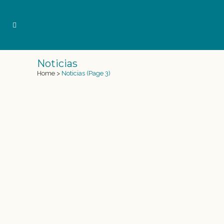
Noticias
Home
>
Noticias
(Page 3)
SIRENAS EN BILBAO
Sirenas en el corazón de Bilbao, Centro
Azkuna Ubicado en el corazón de Bilbao,
el Centro Azkuna es un espacio cultural
polifacético de referencia para los bilbaínos.
El edificio de la que fuera antigua alhóndiga –
esta funcionaba como almacén de vinos– ha
vivido una increíble transformación y