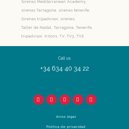
Sirenas Mediterranean Academy
sirenas Tarragona
sirenas tenerife
Sirenas tripadvisor
sirenes
Taller de Nadal
Tarragona
Tenerife
tripadvisor
tritons
TV
TV3
TVE
Call us:
+34 634 40 34 22
Aviso legal
Política de privacidad