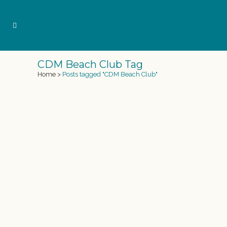
CDM Beach Club Tag
Home
>
Posts tagged "CDM Beach Club"
EVENTO SIRENAS EN CDM BEACH
CLUB BARCELONA
Este 7 de junio se celebró la inauguración de
temporada de CDM Beach Club en Barcelona,
antiguo Café del Mar de Barcelona. Donde
contaron con la participación de una de las
sirenas de Sirenas Mediterranean Academy. La
sirena acompañó en la recepción de los