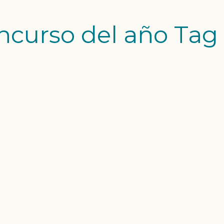
oncurso del año Tag
IEL EN CUATRO TV
riel participa en el
"El concurso del año"
rograma presentado
z, que se emite durante
:25 a 14h, de lunes a
Seuma "Sirena Suriel"
enas Mediterranean
uela de Sirenas,