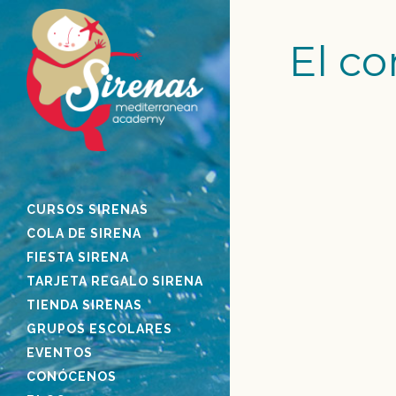
El c
SIRENA SUR
CURSOS SIRENAS
Nuestra sirena Su
COLA DE SIRENA
programa de TV 
FIESTA SIRENA
de Cuatro. El p
TARJETA REGALO SIRENA
por Dani Martíne
TIENDA SIRENAS
los mediodías 13
GRUPOS ESCOLARES
viernes. Susana 
EVENTOS
directora de Sir
CONÓCENOS
Academy, la Esc