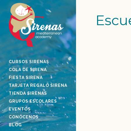
Escu
CURSOS SIRENAS
SIRENAS EN 
DAURADA
COLA DE SIRENA
FIESTA SIRENA
Experiencia Sirena
TARJETA REGALO SIRENA
2019 La escuela d
TIENDA SIRENAS
Aquopolis Costa D
GRUPOS ESCOLARES
de colaboración q
EVENTOS
para esta tempora
CONÓCENOS
María Claver direc
BLOG
desde su apertura