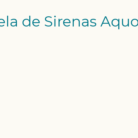
ela de Sirenas Aquo
AQUOPOLIS COSTA
s en Aquopolis, verano
e sirenas de Tarragona y
aurada renueva el acuerdo
ue firmaron el año pasado
da de verano 2019. José
tor del parque acuático,
, y Susana Seuma una de...