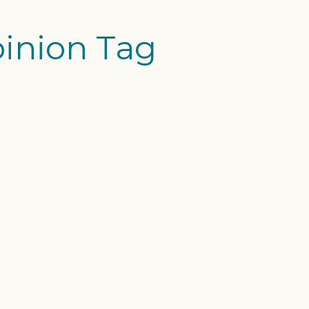
pinion Tag
SIRENAS EN
ones!! Las Sirenas han
ucho ruido a las Islas
no de Sirenas
emy en Tenerife. Os
e los reportajes de
 y de TV que nos han
 en Tenerife, Islas...