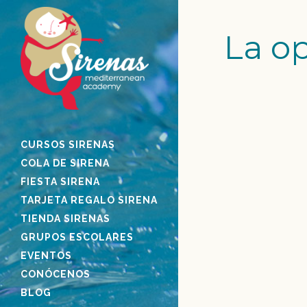
La o
CURSOS SIRENAS
REPORTAJES 
TENERIFE
COLA DE SIRENA
FIESTA SIRENA
Hola Sirenas y Trit
TARJETA REGALO SIRENA
llegado haciendo m
TIENDA SIRENAS
Canarias de la ma
GRUPOS ESCOLARES
Mediterranean Aca
EVENTOS
dejamos algunos d
CONÓCENOS
Sirenas en prensa
BLOG
hecho este año 2017