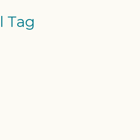
l Tag
AVIDAD SIRENAS
TE!!
irenas 2017. Disfruta de
Navidad convirtiéndote en