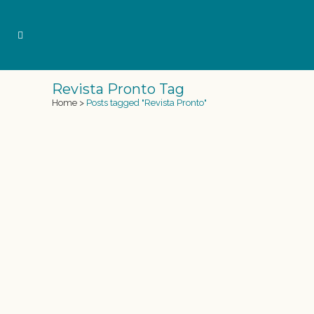
Revista Pronto Tag
Home
>
Posts tagged "Revista Pronto"
MAKE A WISH, EL SUEÑO DE SER
SIRENA
Tras una dura enfermedad la fundación Make
a Wish preguntó a Emily Hayes de 14 años
cuál era su sueño, y ella lo tuvo muy claro
“Yo quiero convertirme en una Sirena”. Aquí
empieza la transformación a Sirena de esta
niña de Boston, Massachusetts, que...