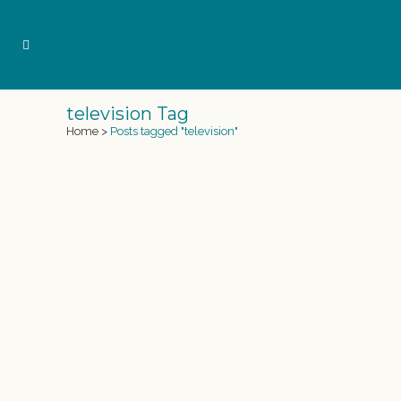
television Tag
Home
>
Posts tagged "television"
SIRENA SURIEL EN CUATRO TV
Nuestra sirena Suriel participa en el programa
de TV "El concurso del año" de Cuatro. El
programa presentado por Dani Martínez,
que se emite durante los mediodías 13:25 a
14h, de lunes a viernes. Susana Seuma "Sirena
Suriel" directora de Sirenas Mediterranean
Academy, la Escuela de Sirenas, participa...