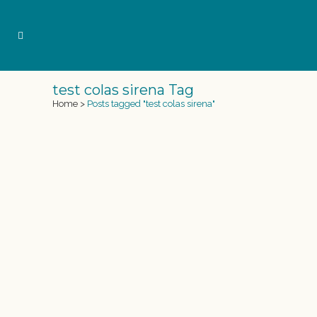
test colas sirena Tag
Home
>
Posts tagged "test colas sirena"
TEST COLAS SIRENA
Probamos nuestras colas de sirena, en el
canal de flujo hidrodinámico. Tenerife Top
Training T3 El centro de entrenamiento
“Tenerife Top Training (T3)” se encuentra en el
sur de Tenerife. Este ofrece una amplia oferta
deportiva donde se llevan a cabo campus de
entrenamiento profesional. Equipos natación...